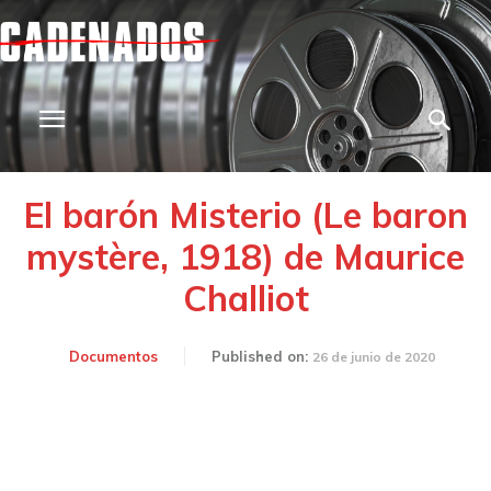
El barón Misterio (Le baron
mystère, 1918) de Maurice
Challiot
Documentos
Published on:
26 de junio de 2020