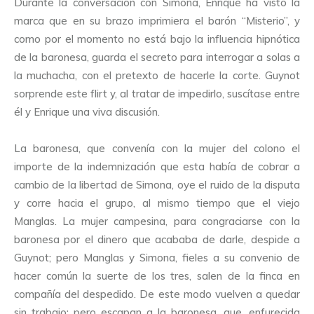
Durante la conversación con Simona, Enrique ha visto la
marca que en su brazo imprimiera el barón “Misterio”, y
como por el momento no está bajo la influencia hipnótica
de la baronesa, guarda el secreto para interrogar a solas a
la muchacha, con el pretexto de hacerle la corte. Guynot
sorprende este flirt y, al tratar de impedirlo, suscítase entre
él y Enrique una viva discusión.
La baronesa, que convenía con la mujer del colono el
importe de la indemnización que esta había de cobrar a
cambio de la libertad de Simona, oye el ruido de la disputa
y corre hacia el grupo, al mismo tiempo que el viejo
Manglas. La mujer campesina, para congraciarse con la
baronesa por el dinero que acababa de darle, despide a
Guynot; pero Manglas y Simona, fieles a su convenio de
hacer común la suerte de los tres, salen de la finca en
compañía del despedido. De este modo vuelven a quedar
sin trabajo; pero escapan a la baronesa, que, enfurecida