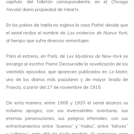
capítulo, del folletón correspondiente, en el
Chicago
Herald
, diario propiedad de Hearts.
En los países de habla no inglesa la casa Pathé decide que
el serial reciba el nombre de
Los misterios de Nueva York
,
al tiempo que sufre diversos remontajes.
Para el estreno, en París, de
Les Mystères de New-York
se
encarga al escritor Pierre Decourcelle la novelización de los
veintidós episodios, que aparecen publicados en
Le Matin
,
uno de los diarios más populares y de mayor tirada de
Francia, a partir del 27 de noviembre de 1915.
De esta manera, entre 1908 y 1920 el serial alcanza su
máximo apogeo, con sus inverosímiles aventuras, sus
eternas persecuciones, sus peligros infernales, con sus
enfrentamientos entre “buenos” y “malos”, entre “héroes”
y “villanos”, más allá de toda medida. Al comienzo eran