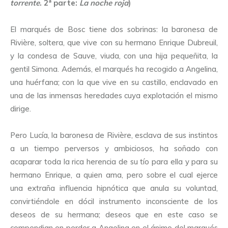
torrente
. 2ª parte:
La noche roja
)
El marqués de Bosc tiene dos sobrinas: la baronesa de
Rivière, soltera, que vive con su hermano Enrique Dubreuil,
y la condesa de Sauve, viuda, con una hija pequeñita, la
gentil Simona. Además, el marqués ha recogido a Angelina,
una huérfana; con la que vive en su castillo, enclavado en
una de las inmensas heredades cuya explotación el mismo
dirige.
Pero Lucía, la baronesa de Rivière, esclava de sus instintos
a un tiempo perversos y ambiciosos, ha soñado con
acaparar toda la rica herencia de su tío para ella y para su
hermano Enrique, a quien ama, pero sobre el cual ejerce
una extraña influencia hipnótica que anula su voluntad,
convirtiéndole en dócil instrumento inconsciente de los
deseos de su hermana; deseos que en este caso se
compendian en perder a Angelina en el ánimo del marqués