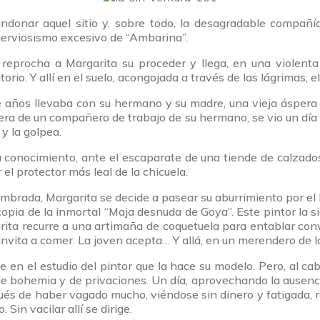
donar aquel sitio y, sobre todo, la desagradable compañí
nerviosismo excesivo de “Ambarina”.
 reprocha a Margarita su proceder y llega, en una violent
io. Y allí en el suelo, acongojada a través de las lágrimas, e
e años llevaba con su hermano y su madre, una vieja ásper
cera de un compañero de trabajo de su hermano, se vio un día a
 y la golpea.
conocimiento, ante el escaparate de una tiende de calzados
l protector más leal de la chicuela.
umbrada, Margarita se decide a pasear su aburrimiento por el P
pia de la inmortal “Maja desnuda de Goya”. Este pintor la sigu
arita recurre a una artimaña de coquetuela para entablar con
 la invita a comer. La joven acepta… Y allá, en un merendero d
arse en el estudio del pintor que la hace su modelo. Pero, a
de bohemia y de privaciones. Un día, aprovechando la ausenci
pués de haber vagado mucho, viéndose sin dinero y fatigada, 
Sin vacilar allí se dirige.