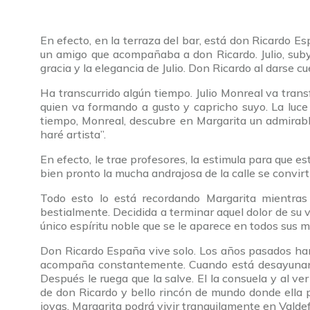
En efecto, en la terraza del bar, está don Ricardo Es
un amigo que acompañaba a don Ricardo. Julio, suby
gracia y la elegancia de Julio. Don Ricardo al darse 
Ha transcurrido algún tiempo. Julio Monreal va tra
quien va formando a gusto y capricho suyo. La luce 
tiempo, Monreal, descubre en Margarita un admirable
haré artista”.
En efecto, le trae profesores, la estimula para que e
bien pronto la mucha andrajosa de la calle se convirt
Todo esto lo está recordando Margarita mientras 
bestialmente. Decidida a terminar aquel dolor de su 
único espíritu noble que se le aparece en todos sus 
Don Ricardo España vive solo. Los años pasados han
acompaña constantemente. Cuando está desayunando, 
Después le ruega que la salve. El la consuela y al ve
de don Ricardo y bello rincón de mundo donde ella 
joyas, Margarita podrá vivir tranquilamente en Valdef