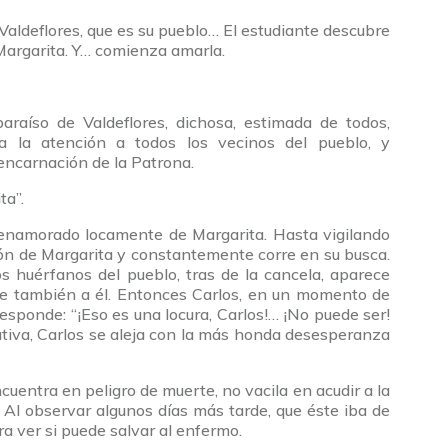
Valdeflores, que es su pueblo… El estudiante descubre
 Margarita. Y… comienza amarla.
aíso de Valdeflores, dichosa, estimada de todos,
ma la atención a todos los vecinos del pueblo, y
 encarnación de la Patrona.
ta”.
 enamorado locamente de Margarita. Hasta vigilando
cción de Margarita y constantemente corre en su busca.
os huérfanos del pueblo, tras de la cancela, aparece
rige también a él. Entonces Carlos, en un momento de
responde: “¡Eso es una locura, Carlos!… ¡No puede ser!
iva, Carlos se aleja con la más honda desesperanza
cuentra en peligro de muerte, no vacila en acudir a la
 Al observar algunos días más tarde, que éste iba de
a ver si puede salvar al enfermo.