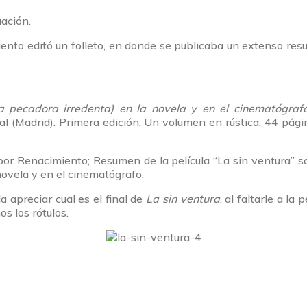
uación.
miento editó un folleto, en donde se publicaba un extenso res
a pecadora irredenta) en la novela y en el cinematógraf
l (Madrid). Primera edición. Un volumen en rústica. 44 pági
por Renacimiento; Resumen de la película “La sin ventura” s
 novela y en el cinematógrafo.
 apreciar cual es el final de
La sin ventura
, al faltarle a l
os los rótulos.