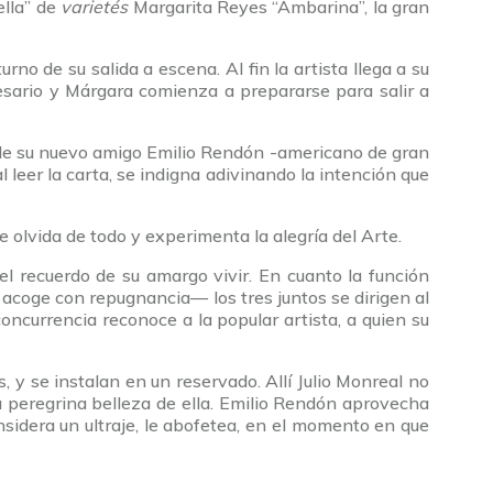
ella” de
varietés
Margarita Reyes “Ambarina”, la gran
no de su salida a escena. Al fin la artista llega a su
resario y Márgara comienza a prepararse para salir a
a de su nuevo amigo Emilio Rendón -americano de gran
 leer la carta, se indigna adivinando la intención que
se olvida de todo y experimenta la alegría del Arte.
el recuerdo de su amargo vivir. En cuanto la función
coge con repugnancia— los tres juntos se dirigen al
ncurrencia reconoce a la popular artista, a quien su
 y se instalan en un reservado. Allí Julio Monreal no
la peregrina belleza de ella. Emilio Rendón aprovecha
sidera un ultraje, le abofetea, en el momento en que