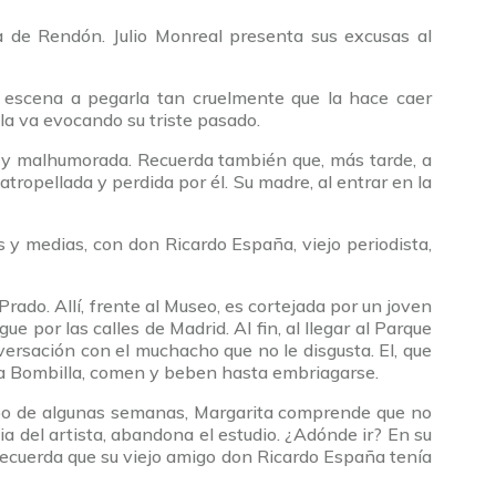
a de Rendón. Julio Monreal presenta sus excusas al
a escena a pegarla tan cruelmente que la hace caer
lla va evocando su triste pasado.
a y malhumorada. Recuerda también que, más tarde, a
tropellada y perdida por él. Su madre, al entrar en la
 y medias, con don Ricardo España, viejo periodista,
rado. Allí, frente al Museo, es cortejada por un joven
e por las calles de Madrid. Al fin, al llegar al Parque
versación con el muchacho que no le disgusta. El, que
e la Bombilla, comen y beben hasta embriagarse.
l cabo de algunas semanas, Margarita comprende que no
a del artista, abandona el estudio. ¿Adónde ir? En su
recuerda que su viejo amigo don Ricardo España tenía