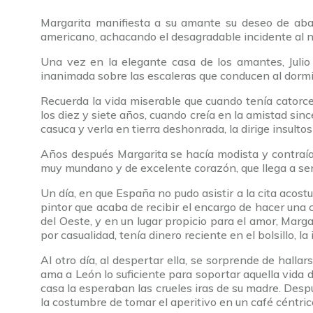
Margarita manifiesta a su amante su deseo de aban
americano, achacando el desagradable incidente al 
Una vez en la elegante casa de los amantes, Julio
inanimada sobre las escaleras que conducen al dormitor
Recuerda la vida miserable que cuando tenía catorc
los diez y siete años, cuando creía en la amistad sin
casuca y verla en tierra deshonrada, la dirige insultos
Años después Margarita se hacía modista y contraía 
muy mundano y de excelente corazón, que llega a ser e
Un día, en que España no pudo asistir a la cita acost
pintor que acaba de recibir el encargo de hacer una co
del Oeste, y en un lugar propicio para el amor, Marg
por casualidad, tenía dinero reciente en el bolsillo,
Al otro día, al despertar ella, se sorprende de hall
ama a León lo suficiente para soportar aquella vida 
casa la esperaban las crueles iras de su madre. Des
la costumbre de tomar el aperitivo en un café céntrico. 