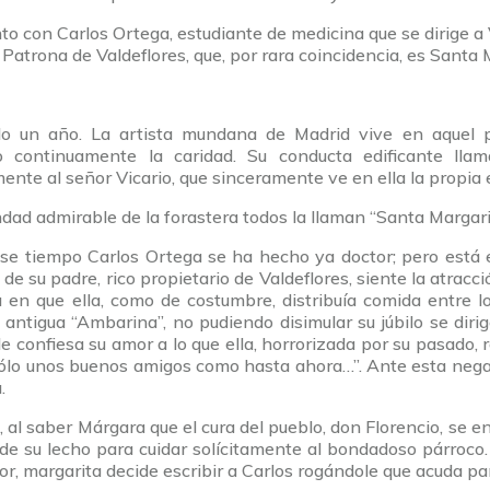
to con Carlos Ortega, estudiante de medicina que se dirige a 
Patrona de Valdeflores, que, por rara coincidencia, es Santa
 un año. La artista mundana de Madrid vive en aquel par
o continuamente la caridad. Su conducta edificante lla
ente al señor Vicario, que sinceramente ve en ella la propia
dad admirable de la forastera todos la llaman “Santa Margari
se tiempo Carlos Ortega se ha hecho ya doctor; pero está
s de su padre, rico propietario de Valdeflores, siente la atra
a en que ella, como de costumbre, distribuía comida entre l
a antigua “Ambarina”, no pudiendo disimular su júbilo se di
le confiesa su amor a lo que ella, horrorizada por su pasado, 
lo unos buenos amigos como hasta ahora…”. Ante esta negat
.
 al saber Márgara que el cura del pueblo, don Florencio, se en
de su lecho para cuidar solícitamente al bondadoso párroco.
r, margarita decide escribir a Carlos rogándole que acuda par