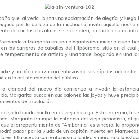
paña que, al verla, lanza una exclamación de alegría, y luego
ugado por la belleza de la muchacha, invita aquella noche a
cuenta de que las dos almas se entienden, no tarda en encontra
nsformando a Margarita en una elegantísima mujer a quien ha
en las carreras de caballos del Hipódromo, sitio en el cual
 temperamento de artista y una tarde, bogando en una lanch
studie y un día observa con entusiasmo sus rápidos adelantos.
ió en la artista mimada del público…
la claridad del nuevo día comienza a invadir la estancia.
vida, Margarita busca en sus cajones las joyas y huye preci
momentos de tribulación.
 dejado honda huella en el viejo hidalgo. Está enfermo, to
Margarita irrumpe la estancia del viejo periodista, al qu
r que el arrepentimiento de “Ambarina” es sincero, la propon
podrá pasar por la viuda de un capitán muerto en Marruecos.
lores. Ella acepta con entusiasmo la idea y marcha a la estac