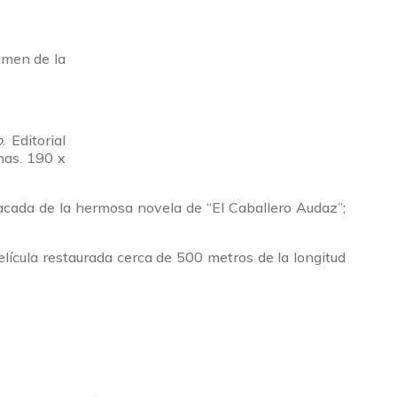
umen de la
o
. Editorial
nas. 190 x
acada de la hermosa novela de “El Caballero Audaz”;
a película restaurada cerca de 500 metros de la longitud