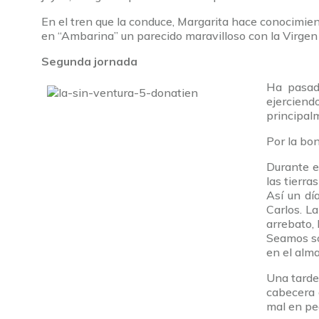
En el tren que la conduce, Margarita hace conocimien
en “Ambarina” un parecido maravilloso con la Virgen 
Segunda jornada
Ha pasado
ejerciend
principalm
Por la bon
Durante e
las tierra
Así un dí
Carlos. L
arrebato, 
Seamos só
en el alma
Una tarde,
cabecera 
mal en peo