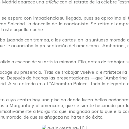
en Madrid aparece una
afiche
con el retrato de la célebre “estr
se espera con impaciencia su llegada, pues se aproxima el tur
n Soledad, la doncella de la cancionista. Se retira el emp
triste aquella noche.
laba jugando con trampa, a las cartas, en la suntuosa morad
ue le anunciaba la presentación del americano. “Ambarina”, al
salida a escena de su artista mimada. Ella, antes de trabajar, 
coge su presencia. Tras de trabajar vuelve a entristecerla 
ano. Después de hechas las presentaciones —que “Ambarina” a
d. A su entrada en el “Alhambra Palace” toda la elegante co
 en cuyo centro hay una piscina donde lucen bellas nadadoras,
los a Margarita y al americano, que se siente fascinado por 
ficativamente a Margarita que, indignada por lo que ella con
alhumorado, de que su añagaza no ha tenido éxito.