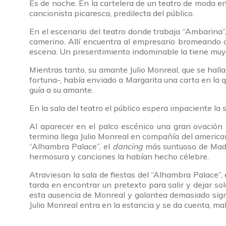
Es de noche. En la cartelera de un teatro de moda 
cancionista picaresca, predilecta del público.
En el escenario del teatro donde trabaja “Ambarina”, 
camerino. Allí encuentra al empresario bromeando co
escena. Un presentimiento indominable la tiene muy 
Mientras tanto, su amante Julio Monreal, que se hal
fortuna-, había enviado a Margarita una carta en la q
guía a su amante.
En la sala del teatro el público espera impaciente la 
Al aparecer en el palco escénico una gran ovación a
termina llega Julio Monreal en compañía del americ
“Alhambra Palace”, el
dancing
más suntuoso de Madri
hermosura y canciones la habían hecho célebre.
Atraviesan la sala de fiestas del “Alhambra Palace”,
tarda en encontrar un pretexto para salir y dejar so
esta ausencia de Monreal y galantea demasiado signi
Julio Monreal entra en la estancia y se da cuenta, m