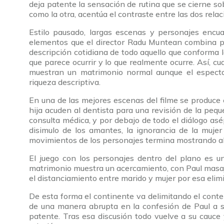
deja patente la sensación de rutina que se cierne s
como la otra, acentúa el contraste entre las dos relac
Estilo pausado, largas escenas y personajes enc
elementos que el director Radu Muntean combina par
descripción cotidiana de todo aquello que conforma l
que parece ocurrir y lo que realmente ocurre. Así, 
muestran un matrimonio normal aunque el especta
riqueza descriptiva.
En una de las mejores escenas del filme se produce e
hija acuden al dentista para una revisión de la pequ
consulta médica, y por debajo de todo el diálogo asé
disimulo de los amantes, la ignorancia de la muje
movimientos de los personajes termina mostrando al 
El juego con los personajes dentro del plano es u
matrimonio muestra un acercamiento, con Paul masaj
el distanciamiento entre marido y mujer por esa elim
De esta forma el continente va delimitando el conte
de una manera abrupta en la confesión de Paul a s
patente. Tras esa discusión todo vuelve a su cauce 