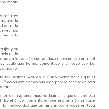
lano medio
n los tres
compaña la
d entre lo
ágenes nos
limenta la
mujer y su
acio de la
se palpa la tensión que produce el encuentro entre el
 ese estilo que hemos comentado y el juego con los
atrimonio.
 de los mismos. Así, en el único momento en que el
Oímos su voz, vemos sus pies, pero la escena denota
cámara.
rimonio sin apenas mostrar fisuras, lo que desemboca
fé. Es el único momento en que esa tensión se hace
z en la mediocridad que termina imponiéndose en toda