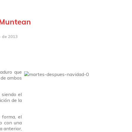
 Muntean
o de 2013
maduro que
d de ambos
 siendo el
ción de la
 forma, el
io con una
 anterior,