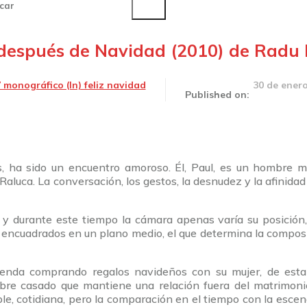
car
 después de Navidad (2010) de Radu
30 de ener
 monográfico (In) feliz navidad
Published on:
s, ha sido un encuentro amoroso. Él, Paul, es un hombre 
aluca. La conversación, los gestos, la desnudez y la afinida
y durante este tiempo la cámara apenas varía su posición,
encuadrados en un plano medio, el que determina la composi
ienda comprando regalos navideños con su mujer, de esta
mbre casado que mantiene una relación fuera del matrimon
le, cotidiana, pero la comparación en el tiempo con la escena