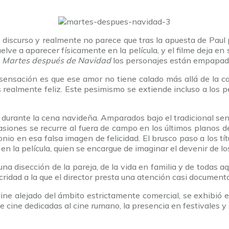
 el discurso y realmente no parece que tras la apuesta de Pau
lve a aparecer físicamente en la película, y el filme deja en s
n
Martes después de Navidad
los personajes están empapados
ensación es que ese amor no tiene calado más allá de la ca
 realmente feliz. Este pesimismo se extiende incluso a los 
la durante la cena navideña. Amparados bajo el tradicional s
s ocasiones se recurre al fuera de campo en los últimos planos 
io en esa falsa imagen de felicidad. El brusco paso a los tí
 en la película, quien se encargue de imaginar el devenir de l
na disección de la pareja, de la vida en familia y de todas aq
ridad a la que el director presta una atención casi documenta
cine alejado del ámbito estrictamente comercial, se exhibió
e cine dedicadas al cine rumano, la presencia en festivales y 