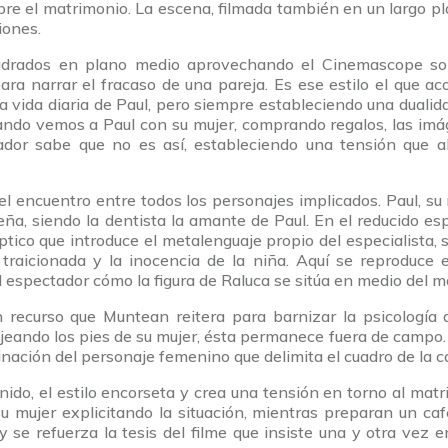
obre el matrimonio. La escena, filmada también en un largo p
iones.
uadrados en plano medio aprovechando el Cinemascope so
a narrar el fracaso de una pareja. Es ese estilo el que a
a vida diaria de Paul, pero siempre estableciendo una dualida
cuando vemos a Paul con su mujer, comprando regalos, las im
dor sabe que no es así, estableciendo una tensión que a
l encuentro entre todos los personajes implicados. Paul, su 
eña, siendo la dentista la amante de Paul. En el reducido esp
ptico que introduce el metalenguaje propio del especialista, 
r traicionada y la inocencia de la niña. Aquí se reproduce
espectador cómo la figura de Raluca se sitúa en medio del m
n recurso que Muntean reitera para barnizar la psicología
eando los pies de su mujer, ésta permanece fuera de campo. 
inación del personaje femenino que delimita el cuadro de la 
nido, el estilo encorseta y crea una tensión en torno al mat
u mujer explicitando la situación, mientras preparan un ca
y se refuerza la tesis del filme que insiste una y otra ve