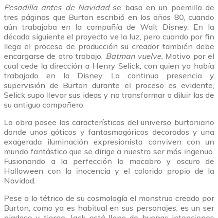
Pesadilla antes de Navidad
se basa en un poemilla de
tres páginas que Burton escribió en los años 80, cuando
aún trabajaba en la compañía de Walt Disney. En la
década siguiente el proyecto ve la luz, pero cuando por fin
llega el proceso de producción su creador también debe
encargarse de otro trabajo,
Batman vuelve.
Motivo por el
cual cede la dirección a Henry Selick, con quien ya había
trabajado en la Disney. La continua presencia y
supervisión de Burton durante el proceso es evidente,
Selick supo llevar sus ideas y no transformar o diluir las de
su antiguo compañero.
La obra posee las características del universo burtoniano
donde unos góticos y fantasmagóricos decorados y una
exagerada iluminación expresionista conviven con un
mundo fantástico que se dirige a nuestro ser más ingenuo.
Fusionando a la perfección lo macabro y oscuro de
Halloween con la inocencia y el colorido propio de la
Navidad.
Pese a lo tétrico de su cosmología el monstruo creado por
Burton, como ya es habitual en sus personajes, es un ser
piadoso y tierno. Jack está lleno de buenas intenciones