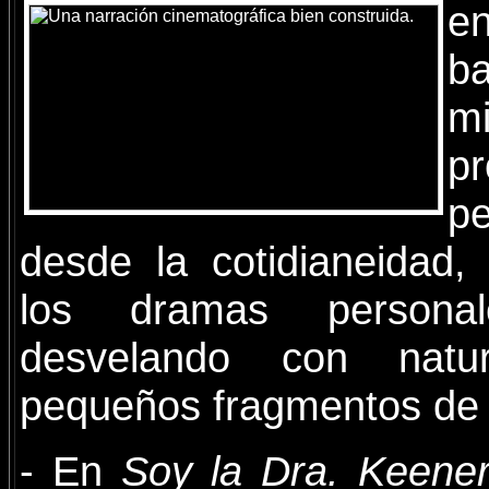
e
b
m
p
pe
desde la cotidianeidad
los dramas person
desvelando con natu
pequeños fragmentos de
- En
Soy la Dra. Keene