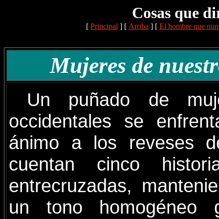
Cosas que di
[
Principal
]
[
Arriba
]
[
El hombre que nunc
Mujeres de nuestr
Un puñado de muje
occidentales se enfrent
ánimo a los reveses d
cuentan cinco histori
entrecruzadas, manteni
un tono homogéneo g