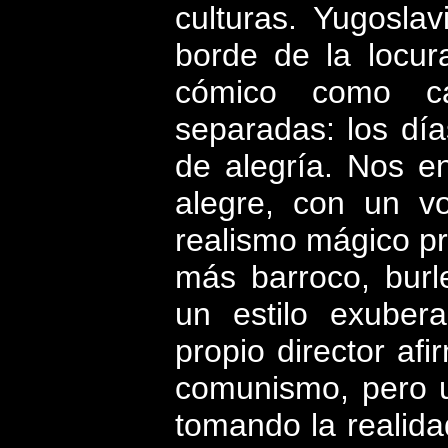
culturas. Yugosla
borde de la locur
cómico como cat
separadas: los dí
de alegría. Nos e
alegre, con un v
realismo mágico pr
más barroco, bur
un estilo exuber
propio director af
comunismo, pero u
tomando la realid