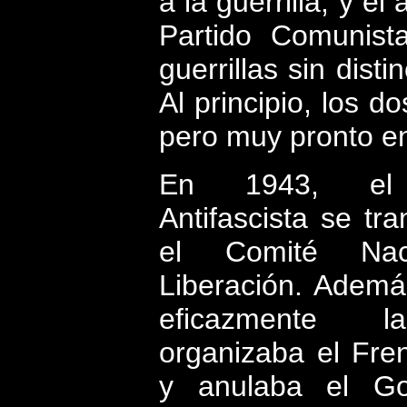
a la guerrilla, y e
Partido Comunist
guerrillas sin dist
Al principio, los d
pero muy pronto en
En 1943, el 
Antifascista se tr
el Comité Nac
Liberación. Además
eficazmente l
organizaba el Fre
y anulaba el Go