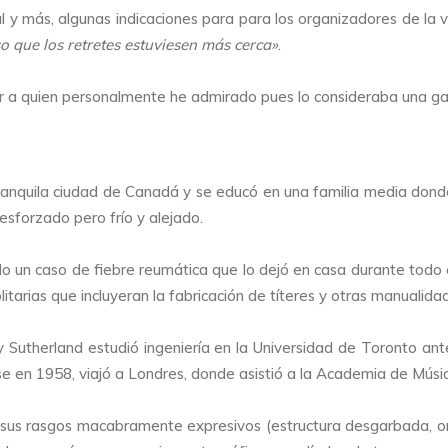
al y más, algunas indicaciones para para los organizadores de la 
o que los retretes estuviesen más cerca»
.
 a quien personalmente he admirado pues lo consideraba una gara
tranquila ciudad de Canadá y se educó en una familia media don
 esforzado pero frío y alejado.
luido un caso de fiebre reumática que lo dejó en casa durante tod
itarias que incluyeran la fabricación de títeres y otras manualida
 y Sutherland estudió ingeniería en la Universidad de Toronto ant
se en 1958, viajó a Londres, donde asistió a la Academia de Músi
sus rasgos macabramente expresivos (estructura desgarbada, ore