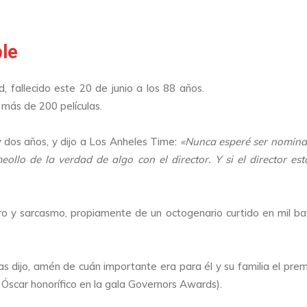
ble
 fallecido este 20 de junio a los 88 años.
 más de 200 películas.
y dos años, y dijo a Los Anheles Time:
«Nunca esperé ser nominad
meollo de la verdad de algo con el director. Y si el director 
o y sarcasmo, propiamente de un octogenario curtido en mil bat
as dijo, amén de cuán importante era para él y su familia el pre
n Óscar honorífico en la gala Governors Awards).