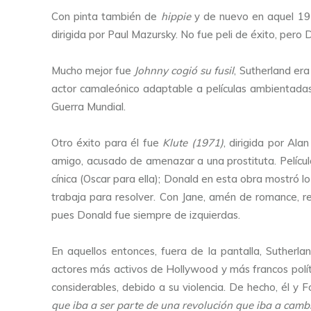
Con pinta también de
hippie
y de nuevo en aquel 1
dirigida por Paul Mazursky. No fue peli de éxito, pero D
Mucho mejor fue
Johnny cogió su fusil
, Sutherland er
actor camaleónico adaptable a películas ambientadas e
Guerra Mundial.
Otro éxito para él fue
Klute (1971)
, dirigida por Ala
amigo, acusado de amenazar a una prostituta. Pelícu
cínica (Oscar para ella); Donald en esta obra mostró lo
trabaja para resolver. Con Jane, amén de romance, r
pues Donald fue siempre de izquierdas.
En aquellos entonces, fuera de la pantalla, Suther
actores más activos de Hollywood y más francos polí
considerables, debido a su violencia. De hecho, él y F
que iba a ser parte de una revolución que iba a cambia