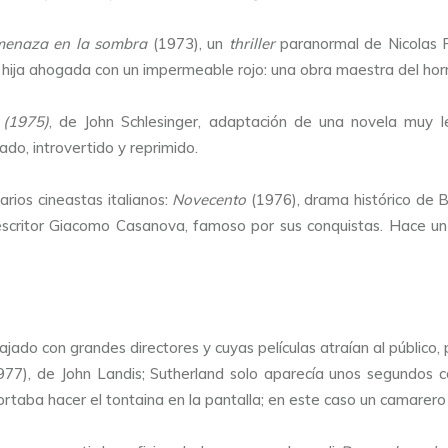
enaza en la sombra
(1973), un
thriller
paranormal de Nicolas R
 hija ahogada con un impermeable rojo: una obra maestra del horr
 (1975)
, de John Schlesinger, adaptación de una novela muy 
do, introvertido y reprimido.
arios cineastas italianos:
Novecento
(1976), drama histórico de B
 escritor Giacomo Casanova, famoso por sus conquistas. Hace un
jado con grandes directores y cuyas películas atraían al público,
77), de John Landis; Sutherland solo aparecía unos segundos 
taba hacer el tontaina en la pantalla; en este caso un camarero q