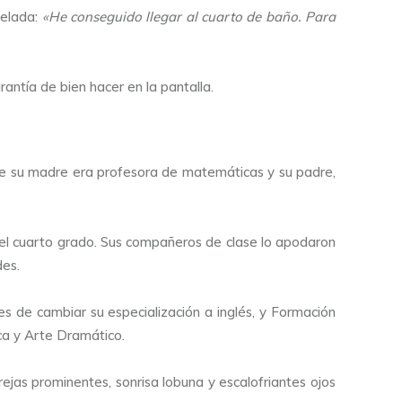
velada:
«He conseguido llegar al cuarto de baño. Para
ntía de bien hacer en la pantalla.
de su madre era profesora de matemáticas y su padre,
o el cuarto grado. Sus compañeros de clase lo apodaron
des.
es de cambiar su especialización a inglés, y Formación
ca y Arte Dramático.
jas prominentes, sonrisa lobuna y escalofriantes ojos