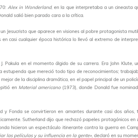
970:
Alex in Wonderland
, en la que interpretaba a un cineasta q
onald salió bien parado cara a la crítica.
a un Jesucristo que aparece en visiones al pobre protagonista mut
n casi cualquier época histórica lo llevó al extremo de interpre
n J. Pakula en el momento álgido de su carrera. Era John Klute, 
la estupenda que mereció todo tipo de reconocimientos; trabajab
 mejor de la disciplina dramática, en el papel principal de un polic
epitió en
Material americano
(1973), donde Donald fue nominado
land y Fonda se convirtieron en amantes durante casi dos años,
ticamente. Sutherland dijo que rechazó papeles protagónicos en
onda hicieron un espectáculo itinerante contra la guerra en Campu
r las películas y su influencia en la gente
»
, declaró en su mome