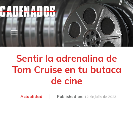
Sentir la adrenalina de
Tom Cruise en tu butaca
de cine
Actualidad
Published on:
12 de julio de 2023