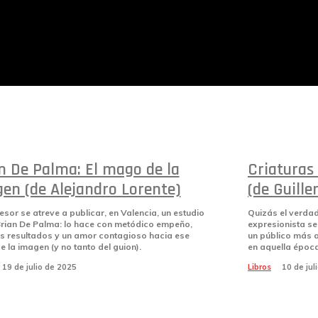
n De Palma: El mago de la
Criaturas 
en (de Alejandro Lorente)
(de Guill
esor se atreve a publicar, en Valencia, un estudio
Quizás el verdad
rian De Palma: lo hace con metódico empeño,
expresionista se
s resultados y un amor contagioso hacia ese
un público más a
 la imagen (y no tanto del guion).
en aquella época
19 de julio de 2025
Libros
10 de jul