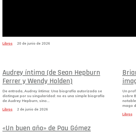
Jane Birkin (de Marisa Meltzery)
Nos hallamos ante un ensayo encantador, interesante,
cautivador, divertido y, a ratos, conmovedor. Te
transporta a otra época, la era de la gauche caviar, y
destaca a una figura clave de esta.
Libros
20 de junio de 2026
Audrey íntima (de Sean Hepburn
Bria
Ferrer y Wendy Holden)
imag
De entrada, Audrey íntima: Una biografía autorizada se
Un prof
distingue por su singularidad: no es una simple biografía
sobre B
de Audrey Hepburn, sino...
notable
mago de
Libros
2 de junio de 2026
Libros
«Un buen año» de Pau Gómez