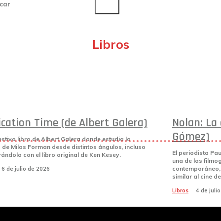
car
Libros
cation Time (de Albert Galera)
Nolan: La
Gómez)
stivo libro de Albert Galera donde estudia la
a de Milos Forman desde distintos ángulos, incluso
El periodista Pa
ndola con el libro original de Ken Kesey.
una de las filmog
contemporáneo, 
6 de julio de 2026
similar al cine de
Libros
4 de juli