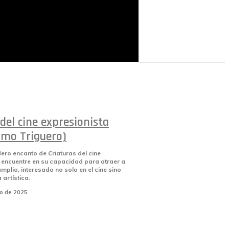
Aviso
legal
encadenados.org
privaci
de cook
del cine expresionista
ermo Triguero)
ero encanto de Criaturas del cine
 encuentre en su capacidad para atraer a
mplio, interesado no solo en el cine sino
 artística.
io de 2025