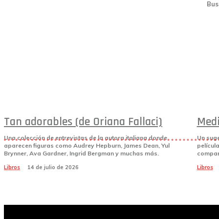
Bus
Tan adorables (de Oriana Fallaci)
Medi
Una colección de entrevistas de la autora italiana donde
Un suge
aparecen figuras como Audrey Hepburn, James Dean, Yul
películ
Brynner, Ava Gardner, Ingrid Bergman y muchas más.
compará
Libros
14 de julio de 2026
Libros