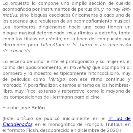
La orquesta la compone una amplia sección de cuerda
acompañada por instrumentos de percusión, y no hay
leit-
motivs
, sino bloques asociados únicamente a cada una de
las escenas que requieren de un acompañamiento musical.
Los bomberos dirigiéndose hacia una casa tienen un
bloque musical determinado, muy rítmico y extraño, tanto
como los títulos de crédito, en la línea del compuesto por
Herrmann para
Ultimátum a la Tierra
o
La dimensión
desconocida
.
La escena de amor entre el protagonista y su mujer es el
colmo del apasionamiento, el
travelling
que acompaña al
bombero y la maestra es típicamente hitchcockiano, muy
de películas como
Vértigo
, con ese ritmo continuo y
marcado. Y, para finalizar, citemos el tema de los hombres-
libro, muy lírico, extenso y reiterativo, como la mayoría de
las composiciones de Herrmann para el cine.
Escribe
José Belón
(Este artículo se publicó inicialmente en el
nº 50 de
Encadenados
, en el monográfico de François Truffaut, en
el formato Flash, desaparecido en diciembre de 2020.)