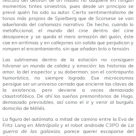
momentos tintes siniestros, pues desde un principio se
prevé quién ha sido su autor. Cierto sentimentalismo de
tonos más propios de Spielberg que de Scorsese se van
adueñando del cañamazo narrativo. De hecho, cuando lo
metaficcional, el mundo del cine dentro del cine
desaparece y se queda el mero armazón del guión, éste
cae en arritmias y en callejones sin salida que perjudican y
rompen el encantamiento, sin que añadan brío o tensión.
Las subtramas dentro de la estación no consiguen
hilvanar un mundo de calidez y emoción: las historias de
amor, la del inspector y su doberman, son el contrapunto
humorístico, no siempre logrado. Ese microcosmos
persigue ser un universo cerrado que encierre las claves de
la existencia, pero deviene a veces demasiado
claustrofóbico. De ahí los sueños premonitorios de Hugo,
demasiado previsibles, así como el ir y venir al burgués
domicilio de Méliés.
La figura del autómata, a mitad de camino entre la Eva de
Fritz Lang en
Metrópolis
y el robot androide C3PO de
La
guerra de las galaxias
, parece querer escaparse del