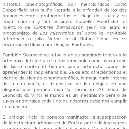
historias cinematográficas. Son mencionados David
Copperfield, otro guiño literario a la orfandad de los dos
preadolescentes protagonistas: el Hugo del título y su
hada madrina y fiel escudero Isabelle; Heathcliff, el
huérfano de
Cumbres borrascosas
; Jean Val jean, el
protagonista de
Los miserables
; así como la inevitable
referencia a Julio Verne, o al Robin Hood en su
encarnación fílmica por Douglas Fairbanks.
También Scorsese se refocila en su admirado tributo a la
artesanía del cine y a su epistemología como mecanismo
de lucha contra el tiempo, como artefacto capaz de
aprehender lo inaprehensible. Se deleita ofreciéndonos el
vientre del tiempo cinematográfico, la maquinaria interna
de la cronología, el dispositivo de los relojes, en una
alegoría que permea toda la narración. Al modo de
Leonardo da Vinci, el mundo es un mecanismo dentro de
cuyos engranajes cada uno de nosotros debemos cumplir
una función.
El prólogo inicial lo pone de manifiesto: la superposición
de la estructura urbanística de París a partir de las tuercas
y engranajes del gran reloj del mundo. De allí surge la