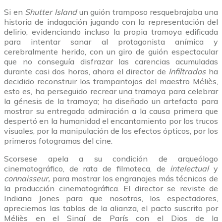
Si en
Shutter Island
un guión tramposo resquebrajaba una
historia de indagación jugando con la representación del
delirio, evidenciando incluso la propia tramoya edificada
para intentar sanar al protagonista anímica y
cerebralmente herido, con un giro de guión espectacular
que no conseguía disfrazar las carencias acumuladas
durante casi dos horas, ahora el director de
Infiltrados
ha
decidido reconstruir los trampantojos del maestro Méliès,
esto es, ha perseguido recrear una tramoya para celebrar
la génesis de la tramoya; ha diseñado un artefacto para
mostrar su entregada admiración a la causa primera que
despertó en la humanidad el encantamiento por los trucos
visuales, por la manipulación de los efectos ópticos, por los
primeros fotogramas del cine.
Scorsese apela a su condición de arqueólogo
cinematográfico, de rata de filmoteca, de
intelectual
y
connaisseur,
para mostrar los engranajes más técnicos de
la producción cinematográfica. El director se reviste de
Indiana Jones para que nosotros, los espectadores,
apreciemos las tablas de la alianza, el pacto suscrito por
Méliès en el Sinaí de París con el Dios de la