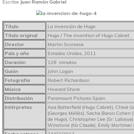
Escribe
Juan Ramón Gabriel
Título
La invención de Hugo
Título original
Hugo / The invention of Hugo Cabret
Director
Martin Scorsese
País y año
Estados Unidos, 2011
Duración
128 minutos
Guión
John Logan
Fotografía
Robert Richardson
Música
Howard Shore
Distribución
Paramount Pictures Spain
Intérpretes
Asa Butterfield (Hugo Cabret), Chloë G
(Georges Méliès), Sacha Baron Cohen (
de Hugo), Christopher Lee (Sr. Labisse), 
Winstone (tío Claude), Emily Mortimer (L
Fecha estreno
24/02/2012