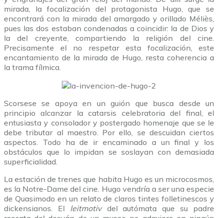
mirada, la focalización del protagonista Hugo, que se
encontrará con la mirada del amargado y orillado Méliès,
pues las dos estaban condenadas a coincidir: la de Dios y
la del creyente, compartiendo la religión del cine.
Precisamente el no respetar esta focalización, este
encantamiento de la mirada de Hugo, resta coherencia a
la trama fílmica.
Scorsese se apoya en un guión que busca desde un
principio alcanzar la catarsis celebratoria del final, el
entusiasta y consolador y postergado homenaje que se le
debe tributar al maestro. Por ello, se descuidan ciertos
aspectos. Todo ha de ir encaminado a un final y los
obstáculos que lo impidan se soslayan con demasiada
superficialidad.
La estación de trenes que habita Hugo es un microcosmos,
es la Notre-Dame del cine. Hugo vendría a ser una especie
de Quasimodo en un relato de claros tintes folletinescos y
dickensianos. El
leitmotiv
del autómata que su padre
rescata del desván de un museo no adquiere en ningún