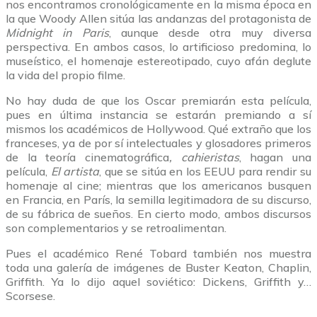
nos encontramos cronológicamente en la misma época en
la que Woody Allen sitúa las andanzas del protagonista de
Midnight in Paris
, aunque desde otra muy diversa
perspectiva. En ambos casos, lo artificioso predomina, lo
museístico, el homenaje estereotipado, cuyo afán deglute
la vida del propio filme.
No hay duda de que los Oscar premiarán esta película,
pues en última instancia se estarán premiando a sí
mismos los académicos de Hollywood. Qué extraño que los
franceses, ya de por sí intelectuales y glosadores primeros
de la teoría cinematográfica
, cahieristas
, hagan una
película,
El artista
, que se sitúa en los EEUU para rendir su
homenaje al cine; mientras que los americanos busquen
en Francia, en París, la semilla legitimadora de su discurso,
de su fábrica de sueños. En cierto modo, ambos discursos
son complementarios y se retroalimentan.
Pues el académico René Tobard también nos muestra
toda una galería de imágenes de Buster Keaton, Chaplin,
Griffith. Ya lo dijo aquel soviético: Dickens, Griffith y…
Scorsese.