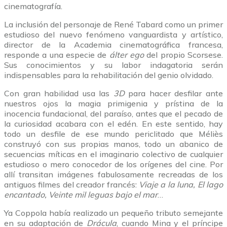
cinematografía.
La inclusión del personaje de René Tabard como un primer
estudioso del nuevo fenómeno vanguardista y artístico,
director de la Academia cinematográfica francesa,
responde a una especie de
álter ego
del propio Scorsese.
Sus conocimientos y su labor indagatoria serán
indispensables para la rehabilitación del genio olvidado.
Con gran habilidad usa las
3D
para hacer desfilar ante
nuestros ojos la magia primigenia y prístina de la
inocencia fundacional, del paraíso, antes que el pecado de
la curiosidad acabara con el edén. En este sentido, hay
todo un desfile de ese mundo periclitado que Méliès
construyó con sus propias manos, todo un abanico de
secuencias míticas en el imaginario colectivo de cualquier
estudioso o mero conocedor de los orígenes del cine. Por
allí transitan imágenes fabulosamente recreadas de los
antiguos filmes del creador francés:
Viaje a la luna, El lago
encantado, Veinte mil leguas bajo el mar
…
Ya Coppola había realizado un pequeño tributo semejante
en su adaptación de
Drácula
, cuando Mina y el príncipe