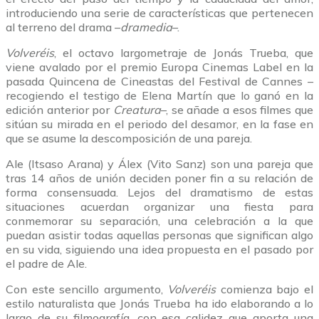
introduciendo una serie de características que pertenecen
al terreno del drama –
dramedia
–.
Volveréis
, el octavo largometraje de Jonás Trueba, que
viene avalado por el premio Europa Cinemas Label en la
pasada Quincena de Cineastas del Festival de Cannes –
recogiendo el testigo de Elena Martín que lo ganó en la
edición anterior por
Creatura
–, se añade a esos filmes que
sitúan su mirada en el periodo del desamor, en la fase en
que se asume la descomposición de una pareja.
Ale (Itsaso Arana) y Álex (Vito Sanz) son una pareja que
tras 14 años de unión deciden poner fin a su relación de
forma consensuada. Lejos del dramatismo de estas
situaciones acuerdan organizar una fiesta para
conmemorar su separación, una celebración a la que
puedan asistir todas aquellas personas que significan algo
en su vida, siguiendo una idea propuesta en el pasado por
el padre de Ale.
Con este sencillo argumento,
Volveréis
comienza bajo el
estilo naturalista que Jonás Trueba ha ido elaborando a lo
largo de su filmografía, con esa calidez que aporta una