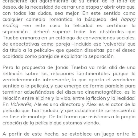
consciente del agotamiento de su amor, de la falta de
deseo, de la necesidad de cerrar una etapa y abrir otra que,
con todas las dudas, sea mejor. En este sentido como
cualquier comedia romántica, la búsqueda del
happy
ending
–en este caso la felicidad es certificar la
separación– deberá superar todos los obstáculos que
Trueba enmarca en un catálogo de convenciones sociales,
de expectativas como pareja –incluido ese ‘volveréis’ que
da título a la película–, que quedan disueltas por el deseo
acordado como pareja de explicitar la separación.
Pero la propuesta de Jonás Trueba va más allá de una
reflexión sobre las relaciones sentimentales porque lo
verdaderamente interesante, lo que aporta el verdadero
sentido a la película, y que emerge de forma paralela para
terminar adueñándose del discurso cinematográfico, es la
relación entre el cine y la vida, entre la ficción y la realidad.
En
Volveréis
, Ale es una directora y Álex es el actor de la
película que han rodado y que actualmente se encuentra
en fase de montaje. De tal forma que asistimos a la propia
creación de la película que estamos viendo.
A partir de este hecho, se establece un juego entre la