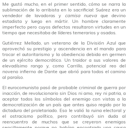
Me gustó mucho, en el primer sentido, cómo se narra la
sublimación de lo arribista en lo sacrificial: Suárez era un
vendedor de lavadoras y
camisa nueva
que devino
estadista y luego en mártir. Un hombre claramente
imperfecto pero cuyos defectos resultaron virtudes en un
tiempo que necesitaba de líderes temerarios y osados.
Gutiérrez Mellado, un veterano de la División Azul que
aprovechó su prestigio y ascendencia en el mando para
trocar el autoritarismo y la obediencia debida en germen
de un ejército democrático. Un traidor a sus valores de
elevadísimo rango y, como Carrillo, potencial reo del
noveno infierno de Dante que abrió para todos el camino
al paraíso.
El eurocomunista pasó de probable criminal de guerra por
inacción, de revolucionario sin Dios ni amo, rey ni patria, a
aceptar todos los símbolos del enemigo con vistas a la
democratización de un país que antes quiso regido por la
dictadura del proletariado. Eso le valió la ruina electoral y
el ostracismo político, pero contribuyó sin duda al
reencuentro de muchos que se creyeron enemigos
sencillamente porque no habían encontrado una causa