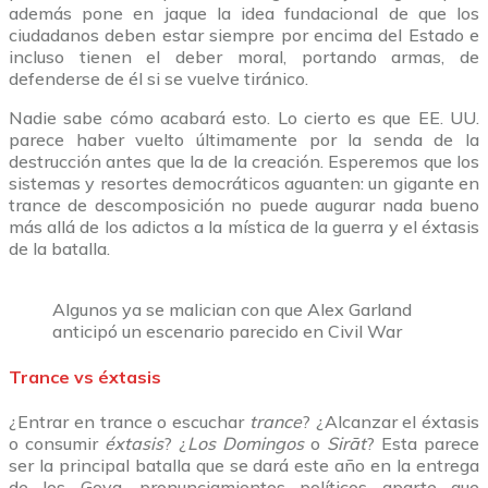
además pone en jaque la idea fundacional de que los
ciudadanos deben estar siempre por encima del Estado e
incluso tienen el deber moral, portando armas, de
defenderse de él si se vuelve tiránico.
Nadie sabe cómo acabará esto. Lo cierto es que EE. UU.
parece haber vuelto últimamente por la senda de la
destrucción antes que la de la creación. Esperemos que los
sistemas y resortes democráticos aguanten: un gigante en
trance de descomposición no puede augurar nada bueno
más allá de los adictos a la mística de la guerra y el éxtasis
de la batalla.
Algunos ya se malician con que Alex Garland
anticipó un escenario parecido en Civil War
Trance vs éxtasis
¿Entrar en trance o escuchar
trance
? ¿Alcanzar el éxtasis
o consumir
éxtasis
? ¿
Los Domingos
o
Sirāt
? Esta parece
ser la principal batalla que se dará este año en la entrega
de los Goya, pronunciamientos políticos aparte que