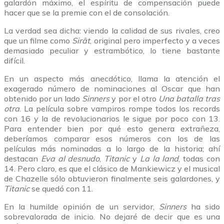
galardón máximo, el espíritu de compensación puede
hacer que se la premie con el de consolación.
La verdad sea dicha: viendo la calidad de sus rivales, creo
que un filme como
Sirāt
, original pero imperfecto y a veces
demasiado peculiar y estrambótico, lo tiene bastante
difícil.
En un aspecto más anecdótico, llama la atención el
exagerado número de nominaciones al Oscar que han
obtenido por un lado
Sinners
y por el otro
Una batalla tras
otra
. La película sobre vampiros rompe todos los records
con 16 y la de revolucionarios le sigue por poco con 13.
Para entender bien por qué esto genera extrañeza,
deberíamos comparar esos números con los de las
películas más nominadas a lo largo de la historia; ahí
destacan
Eva al desnudo
,
Titanic
y
La la land
, todas con
14. Pero claro, es que el clásico de Mankiewicz y el musical
de Chazelle sólo obtuvieron finalmente seis galardones, y
Titanic
se quedó con 11.
En la humilde opinión de un servidor,
Sinners
ha sido
sobrevalorada de inicio. No dejaré de decir que es una