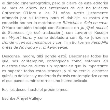
el ámbito cinematográfico, pero al cierre de este editorial
del mes de enero, nos enteramos de que ha fallecido
Catherine O’Hara a los 71 años. Actriz justamente
afamada por su talento para el doblaje, su rostro era
conocido por ser la matriarca en
Bitelchús
o
Solo en casa
.
O‘Hara también trabajó con Scorsese en
Jo ¡Qué noche!
,
de Scorsese (¡jo, qué traducción!), con Lawrence Kasdan
en
Wyatt Earp
, y como dobladora con Spike Jonze en
Donde viven los monstruos
y con Tim Burton en
Pesadilla
antes de Navidad
y
Frankenweenie
.
Descanse, madre, allá donde esté. Descansen todos los
que nos contemplan, enfangados como estamos en
nuestras frívolas cuitas sin reparar en que lo importante
es superar todos estos trances, y si se tercia, alcanzar
quizá un delicioso y moderado éxtasis contemplativo como
el que puede suministrarnos una buena película.
Eso les deseo, hasta el próximo mes.
Escribe
Ángel Vallejo