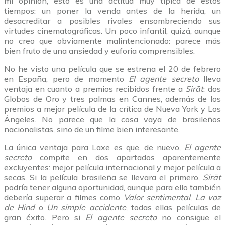
mi opinión, esto es una actitud muy típica de estos
tiempos: un poner la venda antes de la herida, un
desacreditar a posibles rivales ensombreciendo sus
virtudes cinematográficas. Un poco infantil, quizá, aunque
no creo que obviamente malintencionado: parece más
bien fruto de una ansiedad y euforia comprensibles.
No he visto una película que se estrena el 20 de febrero
en España, pero de momento
El agente secreto
lleva
ventaja en cuanto a premios recibidos frente a
Sirāt
: dos
Globos de Oro y tres palmas en Cannes, además de los
premios a mejor película de la crítica de Nueva York y Los
Ángeles. No parece que la cosa vaya de brasileños
nacionalistas, sino de un filme bien interesante.
La única ventaja para Laxe es que, de nuevo,
El agente
secreto
compite en dos apartados aparentemente
excluyentes: mejor película internacional y mejor película a
secas. Si la película brasileña se llevara el primero,
Sirāt
podría tener alguna oportunidad, aunque para ello también
debería superar a filmes como
Valor sentimental
,
La voz
de Hind
o
Un simple accidente
, todas ellas películas de
gran éxito. Pero si
El agente secreto
no consigue el