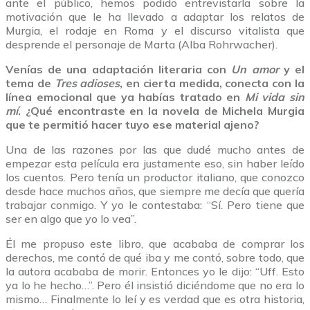
ante el público, hemos podido entrevistarla sobre la
motivación que le ha llevado a adaptar los relatos de
Murgia, el rodaje en Roma y el discurso vitalista que
desprende el personaje de Marta (Alba Rohrwacher).
Venías de una adaptación literaria con
Un amor
y el
tema de
Tres adioses
, en cierta medida, conecta con la
línea emocional que ya habías tratado en
Mi vida sin
mí
. ¿Qué encontraste en la novela de Michela Murgia
que te permitió hacer tuyo ese material ajeno?
Una de las razones por las que dudé mucho antes de
empezar esta película era justamente eso, sin haber leído
los cuentos. Pero tenía un productor italiano, que conozco
desde hace muchos años, que siempre me decía que quería
trabajar conmigo. Y yo le contestaba: “Sí. Pero tiene que
ser en algo que yo lo vea”.
Él me propuso este libro, que acababa de comprar los
derechos, me contó de qué iba y me contó, sobre todo, que
la autora acababa de morir. Entonces yo le dijo: “Uff. Esto
ya lo he hecho…”. Pero él insistió diciéndome que no era lo
mismo… Finalmente lo leí y es verdad que es otra historia,