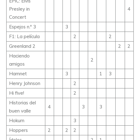
EPiC: Elvis
Presley in
4
Concert
Espejos n.º 3
3
F1: La película
2
2
Greenland 2
2
2
Haciendo
2
amigos
Hamnet
3
1
3
Henry Johnson
2
Hi five!
2
Historias del
4
3
3
buen valle
Hokum
3
Hoppers
2
2
2
Ídolos
2
1