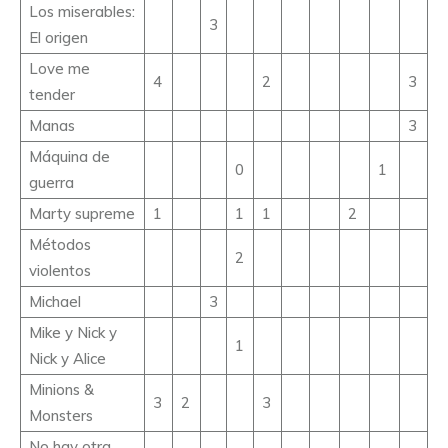
Los miserables:
3
El origen
Love me
4
2
3
tender
Manas
3
Máquina de
0
1
guerra
Marty supreme
1
1
1
2
Métodos
2
violentos
Michael
3
Mike y Nick y
1
Nick y Alice
Minions &
3
2
3
Monsters
No hay otra