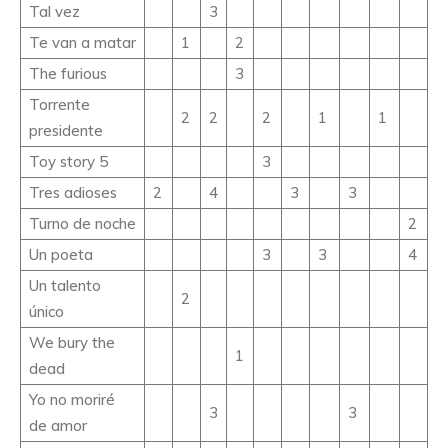
Tal vez
3
Te van a matar
1
2
The furious
3
Torrente
2
2
2
1
1
presidente
Toy story 5
3
Tres adioses
2
4
3
3
Turno de noche
2
Un poeta
3
3
4
Un talento
2
único
We bury the
1
dead
Yo no moriré
3
3
de amor