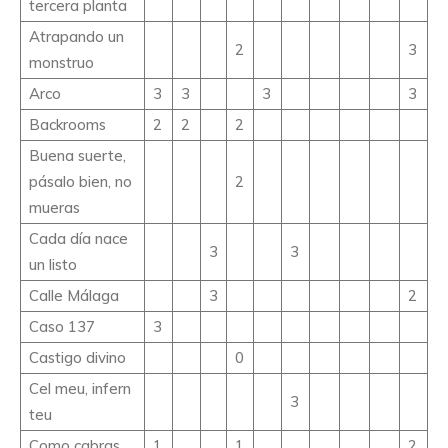
tercera planta
Atrapando un
2
3
monstruo
Arco
3
3
3
3
Backrooms
2
2
2
Buena suerte,
pásalo bien, no
2
mueras
Cada día nace
3
3
un listo
Calle Málaga
3
2
Caso 137
3
Castigo divino
0
Cel meu, infern
3
teu
Como cabras
1
1
2