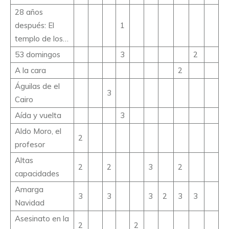
28 años
después: El
1
templo de los…
53 domingos
3
2
A la cara
2
Águilas de el
3
Cairo
Aída y vuelta
3
Aldo Moro, el
2
profesor
Altas
2
2
3
2
capacidades
Amarga
3
3
3
2
3
3
Navidad
Asesinato en la
2
2