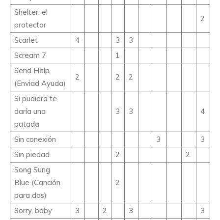
Shelter: el
2
protector
Scarlet
4
3
3
Scream 7
1
Send Help
2
2
2
(Enviad Ayuda)
Si pudiera te
daría una
3
3
4
patada
Sin conexión
3
3
Sin piedad
2
2
Song Sung
Blue (Canción
2
para dos)
Sorry, baby
3
2
3
3