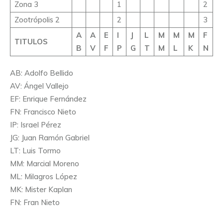
Zona 3
1
2
Zootrópolis 2
2
3
A
A
E
I
J
L
M
M
M
F
TITULOS
B
V
F
P
G
T
M
L
K
N
AB: Adolfo Bellido
AV: Ángel Vallejo
EF: Enrique Fernández
FN: Francisco Nieto
IP: Israel Pérez
JG: Juan Ramón Gabriel
LT: Luis Tormo
MM: Marcial Moreno
ML: Milagros López
MK: Mister Kaplan
FN: Fran Nieto