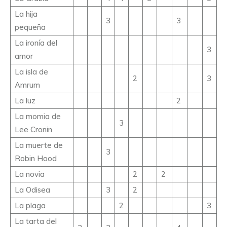
La hija
3
3
pequeña
La ironía del
3
amor
La isla de
2
3
Amrum
La luz
2
La momia de
3
Lee Cronin
La muerte de
3
Robin Hood
La novia
2
2
La Odisea
3
2
La plaga
2
3
La tarta del