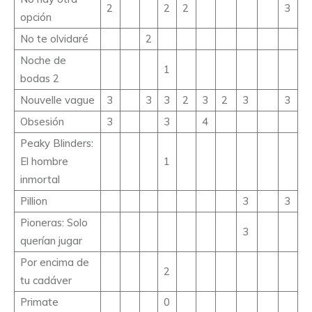
2
2
2
3
opción
No te olvidaré
2
Noche de
1
bodas 2
Nouvelle vague
3
3
3
2
3
2
3
3
Obsesión
3
3
4
Peaky Blinders:
El hombre
1
inmortal
Pillion
3
3
Pioneras: Solo
3
querían jugar
Por encima de
2
tu cadáver
Primate
0