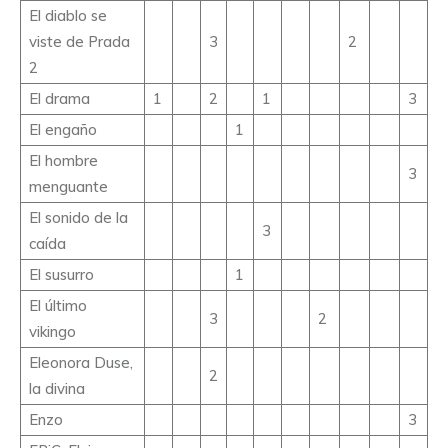
El diablo se
viste de Prada
3
2
2
El drama
1
2
1
3
El engaño
1
El hombre
3
menguante
El sonido de la
3
caída
El susurro
1
El último
3
2
vikingo
Eleonora Duse,
2
la divina
Enzo
3