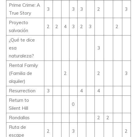
Prime Crime: A
3
3
3
2
3
True Story
Proyecto
2
2
4
3
2
3
2
salvación
¿Qué te dice
esa
3
naturaleza?
Rental Family
(Familia de
2
2
3
alquiler)
Resurrection
3
4
4
Return to
0
Silent Hill
Rondallas
2
2
Ruta de
2
3
2
escape