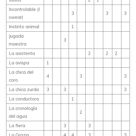
Incontrolable (I
3
3
3
swear)
Instinto animal
1
Jugada
3
maestra
La asistenta
2
2
2
La avispa
1
La chica del
4
3
3
coro
La chica zurda
3
3
3
La conductora
1
La cronología
2
del agua
La fiera
3
3
La Grazia
4
4
3
3