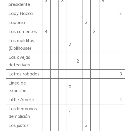
3
3
4
presidente
Lady Nazca
2
Lapönia
3
Las corrientes
4
3
Las malditas
2
(Dollhouse)
Las ovejas
2
detectives
Letras robadas
3
Línea de
0
extinción
Little Amelie
4
Los hermanos
1
demolición
Los justos
3