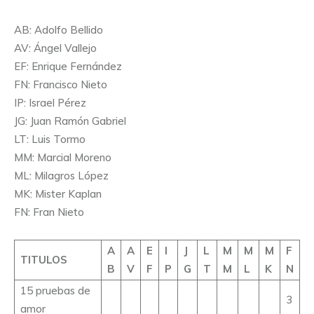
AB: Adolfo Bellido
AV: Ángel Vallejo
EF: Enrique Fernández
FN: Francisco Nieto
IP: Israel Pérez
JG: Juan Ramón Gabriel
LT: Luis Tormo
MM: Marcial Moreno
ML: Milagros López
MK: Mister Kaplan
FN: Fran Nieto
A
A
E
I
J
L
M
M
M
F
TITULOS
B
V
F
P
G
T
M
L
K
N
15 pruebas de
3
amor