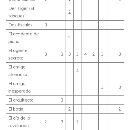
Der Tiger (El
2
tanque)
Dos fiscales
3
El accidente de
2
piano
El agente
3
3
3
3
4
2
3
3
secreto
El amigo
4
silencioso
El amigo
3
3
inesperado
El arquitecto
3
El botín
2
2
El día de la
2
3
1
revelación