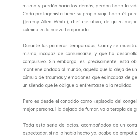
mismo y perdón hacia los demás, perdón hacia la vida
Cada protagonista tiene su propio viaje hacia él, p
(Jeremy Allen White), chef ejecutivo, de quien mejo
culmina en la nueva temporada.
Durante las primeras temporadas, Carmy se muestra
mismo, incapaz de comunicarse, y que ha desarrolla
compulsivo. Sin embargo, es, precisamente, esta obs
mantiene anclado al mundo, aquello que lo aleja de un
cúmulo de traumas y emociones que es incapaz de gest
un silencio que le obligue a enfrentarse a la realidad.
Pero es desde el conocido como «episodio del congel
mejor persona. Ha dejado de fumar, va a terapia de g
Toda esta serie de actos, acompañados de un contra
espectador, si no lo había hecho ya, acabe de empati