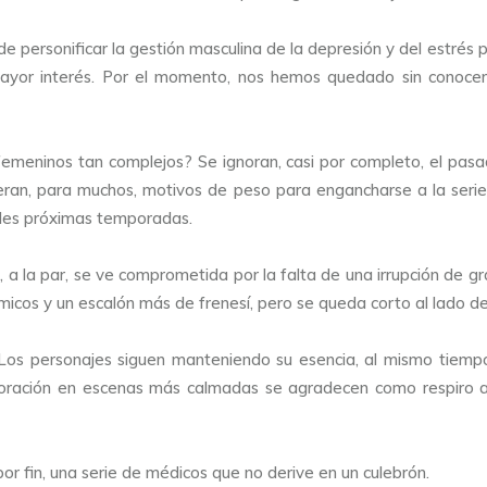
e personificar la gestión masculina de la depresión y del estrés 
ayor interés. Por el momento, nos hemos quedado sin conocer
meninos tan complejos? Se ignoran, casi por completo, el pasad
 eran, para muchos, motivos de peso para engancharse a la serie
les próximas temporadas.
a la par, se ve comprometida por la falta de una irrupción de gr
icos y un escalón más de frenesí, pero se queda corto al lado de 
os personajes siguen manteniendo su esencia, al mismo tiempo 
xploración en escenas más calmadas se agradecen como respiro a
por fin, una serie de médicos que no derive en un culebrón.