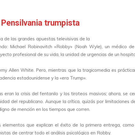
 Pensilvania trumpista
a de las grandes apuestas televisivas de la
do: Michael Robinavitch «Robby» (Noah Wyle), un médico de 
ecto profesional de su vida, la unidad de urgencias de un hospita
emy Allen White. Pero, mientras que la tragicomedia es práctic
ecadencia estadounidense y la «era Trump».
 eran la crisis del fentanilo y los tiroteos masivos; ahora, se 
anidad del republicano. Aunque la crítica, quizás por limitacion
o digno de mención en los tiempos que corren.
elementos que explican el éxito de la primera entrega, como el
istas de centrar todo el análisis psicológico en Robby.