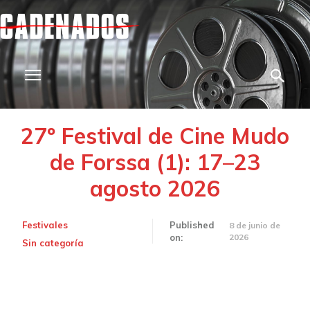
27º Festival de Cine Mudo
de Forssa (1): 17–23
agosto 2026
Festivales
Published
8 de junio de
2026
on:
Sin categoría