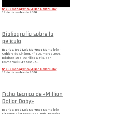
CREATURE (La venganza del monstruo...
Nº 051 monográfíco Million Dollar Baby
12 de diciembre de 2006
Bibliografía sobre la
película
Escribe: José Luis Martínez Montalbán -
Cahiers du Cinéma, nº 599, marzo 2005,
páginas 10 a 26: Filles & Fils, por
Emmanuel Burdeau; Le...
Nº 051 monográfíco Million Dollar Baby
12 de diciembre de 2006
Ficha técnica de «Million
Dollar Baby»
Escribe: José Luis Martínez Montalbán
Director: Clint Eastwood. País: Estados