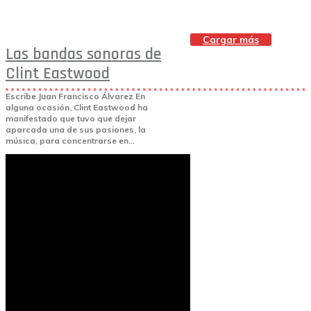
Cargar más
Las bandas sonoras de
Clint Eastwood
Escribe Juan Francisco Álvarez En
alguna ocasión, Clint Eastwood ha
manifestado que tuvo que dejar
aparcada una de sus pasiones, la
música, para concentrarse en...
Nº 051 monográfíco Million Dollar Baby
13 de enero de 2008
encadenados.org
Aviso legal
Política de
Filmografía de Clint
privacidad
Política de
Eastwood
cookies
Escribe: José Luis Martínez Montalbán
1954. FRANCIS JOINS THE WACS.
Director: Arthur Lubin. Intérprete: Clint
Eastwood. 1955. REVENGE OF THE