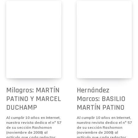
Milagros: MARTÍN
Hernández
PATINO Y MARCEL
Marcos: BASILIO
DUCHAMP
MARTÍN PATINO
Al cumplir 10 años en Internet,
Al cumplir 10 años en Internet,
nuestra revista dedica el nº 57
nuestra revista dedica el nº 57
de su sección Rashomon
de su sección Rashomon
(noviembre de 2008) al
(noviembre de 2008) al
artículo que cada redactor...
artículo que cada redactor...