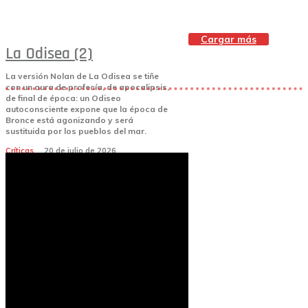
Cargar más
La Odisea (2)
La versión Nolan de La Odisea se tiñe
con un aura de profecía, de apocalipsis,
de final de época: un Odiseo
autoconsciente expone que la época de
Bronce está agonizando y será
sustituida por los pueblos del mar.
Críticas
20 de julio de 2026
encadenados.org
Nolan: La épica del
Aviso legal
Política de
tiempo (de Pau Gómez)
privacidad
Política de
cookies
El periodista Pau Gómez analiza las
principales claves de una de las
filmografías más influyentes del cine
contemporáneo, con un libro que
propone un juego similar al cine del
autor de 'Interstellar'